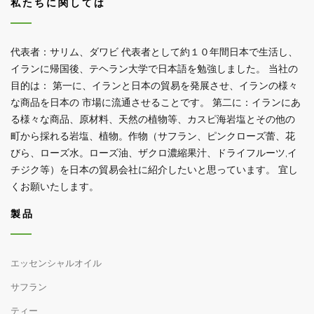
私たちに関しては
代表者：サリム、ダワビ 代表者として約１０年間日本で生活し、
イランに帰国後、テヘラン大学で日本語を勉強しました。 当社の
目的は： 第一に、イランと日本の貿易を発展させ、イランの様々
な商品を日本の 市場に流通させることです。 第二に：イランにあ
る様々な商品、原材料、天然の植物等、カスピ海岩塩とその他の
町から採れる岩塩、植物。作物（サフラン、ピンクローズ蕾、花
びら、ローズ水。ローズ油、ザクロ濃縮果汁、ドライフルーツ,イ
チジク等）を日本の貿易会社に紹介したいと思っています。 宜し
くお願いたします。
製品
エッセンシャルオイル
サフラン
ティー