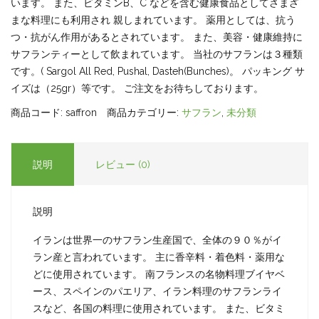
います。 また、ビタミンB、C などを含む健康食品としてさまざ
まな料理にも利用され 親しまれています。 薬用としては、抗う
つ・抗がん作用があるとされています。 また、美容・健康維持に
サフランティーとして飲まれています。 当社のサフランは３種類
です。( Sargol All Red, Pushal, Dasteh(Bunches)。 パッキング サ
イズは（25gr）等です。 ご注文をお待ちしております。
商品コード:
saffron
商品カテゴリー:
サフラン
,
未分類
説明
レビュー (0)
説明
イランは世界一のサフラン生産国で、全体の９０％がイ
ラン産と言われています。 主に香辛料・着色料・薬用な
どに使用されています。 南フランスの名物料理ブイヤベ
ース、スペインのパエリア、イラン料理のサフランライ
スなど、各国の料理に使用されています。 また、ビタミ