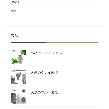
濃縮物
蒸留
製品
ペパーミント エキス
天然のグレイ岩塩
天然のブルー岩塩